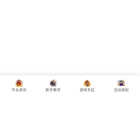
平台推荐
PG试玩
更多电子
PG资讯
平台资讯
新手教学
游戏专区
活动规则
PG电子（Pocket Games Soft）
是全
球知名的电子游戏开发商，旗下拥有众多