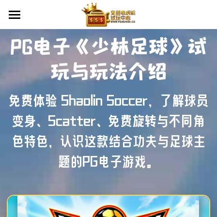
×
博客分类
首页
PG电子《少林足球》试
所有博客分类
老虎机教学
玩与玩法介绍
PG电子
平台资讯
PG电子入门
免费体验 Shaolin Soccer，了解球员
PG电子优惠活动
老虎机怎么玩
试玩中心
变身、Scatter、免费旋转与不同角
RTP是什么？
试玩攻略
色特色，认识这款结合功夫与足球主
辅助工具
题的PG电子游戏。
VPN下载
查看平台活动