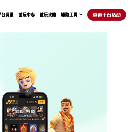
平台资讯
试玩中心
试玩攻略
辅助工具
查看平台活动