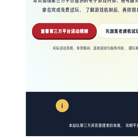
家在完成免费试玩、 了解游戏机制后，再依照
查看第三方平台活动规则
先浏览老虎机试
实际活动资格、有效期间、适用游戏与服务内容， 请以
i
本站以第三方资讯整理者的角度， 说明平