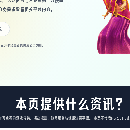
自身需求查看相关平台内容。
玩
第三方平台最新页面及公告为准。
本页提供什么资讯？
台可查看的游戏分类、活动规则、账号服务与使用注意事项。 本页不代表PG Soft