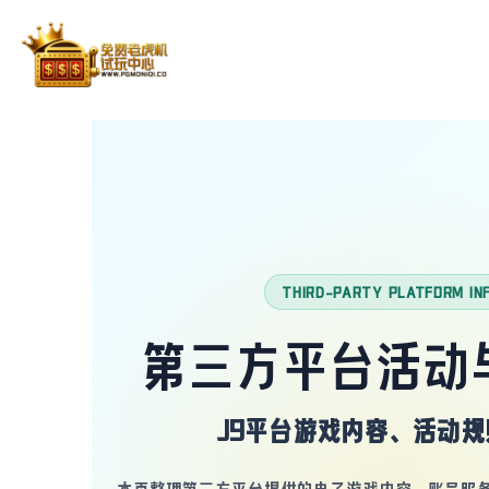
THIRD-PARTY PLATFORM IN
第三方平台活动
J9平台游戏内容、活动
本页整理第三方平台提供的电子游戏内容、账号服务