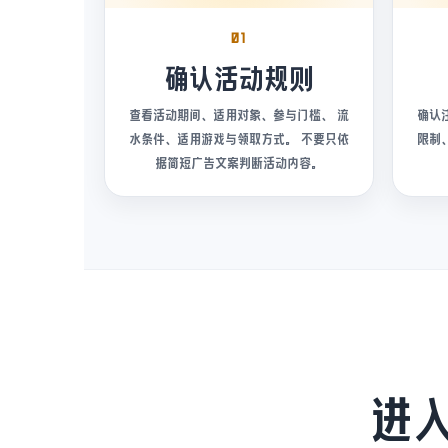
01
确认活动规则
查看活动期间、适用对象、参与门槛、 流
确认
水条件、适用游戏与领取方式。 不要只依
限制
据简短广告文案判断活动内容。
进