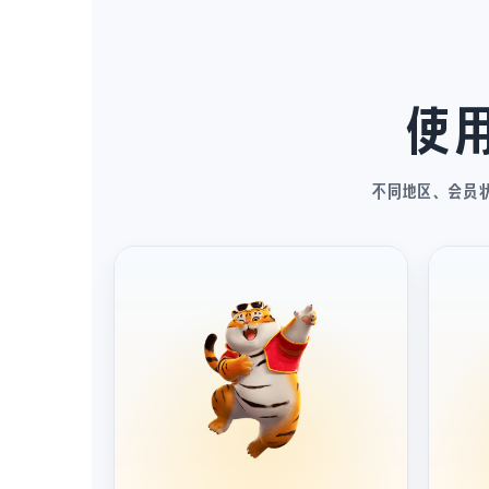
使
不同地区、会员