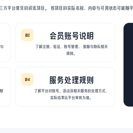
三方平台常见的资讯项目。 各项目的实际名称、内容与可用状态可能随
会员账号说明
02
牌与
了解注册、验证、账号管理、 客服与隐私相关
规则。
服务处理规则
04
期
了解平台对账号、活动及相关服务的处理方式，
实际结果以平台审核为准。