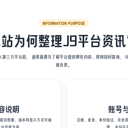
INFORMATION PURPOSE
本站为何整理J9平台资讯
入第三方平台前， 通常需要先了解平台提供哪些内容、规则如何查询， 
谁负责。
容说明
账号
 游戏数量、版本和显示方式可能
注册、登录、身份验证、会员资
平台页面为准。
理， 本站不