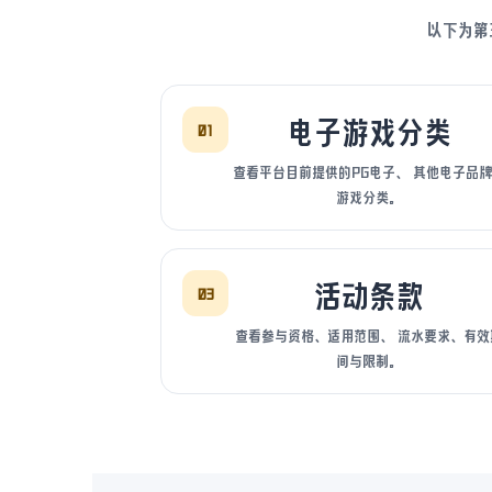
以下为第
电子游戏分类
01
查看平台目前提供的PG电子、 其他电子品
游戏分类。
活动条款
03
查看参与资格、适用范围、 流水要求、有效
间与限制。