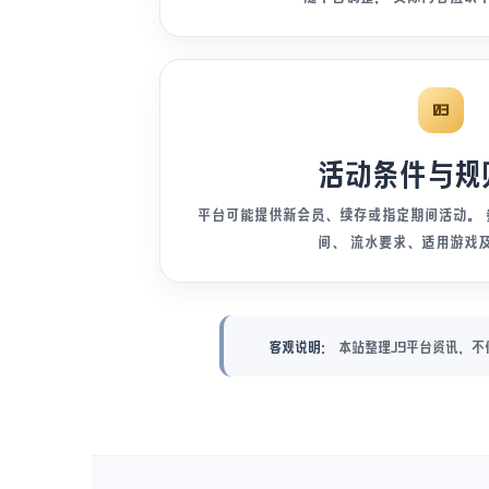
03
活动条件与规
平台可能提供新会员、续存或指定期间活动。
间、 流水要求、适用游戏
客观说明：
本站整理J9平台资讯，