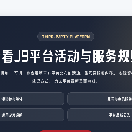
THIRD-PARTY PLATFORM
查看J9平台活动与服务规
机制， 可进一步查看第三方平台公布的活动、账号及服务内容。 实际
处理方式， 均以平台最新页面为准。
活动参与条件
账号与会员服
适用游戏说明
平台最新公告