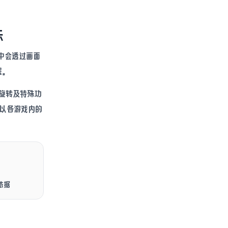
示
中会透过画面
程。
旋转及特殊功
应以各游戏内的
依据