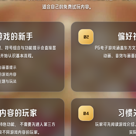
适合自己的免费试玩内容。
游戏的新手
偏好
02
钮、符号组合与功能提示会直接显
PG电子游戏涵盖东方
玩开始认识基本流程。
动画、音效与画面
与画面提示
的游戏内容
主题与玩法
内容的玩家
习惯
04
特色功能， 不需要先进入第三方
玩家可先阅读游戏介绍
较不同游戏内容的玩家。
实