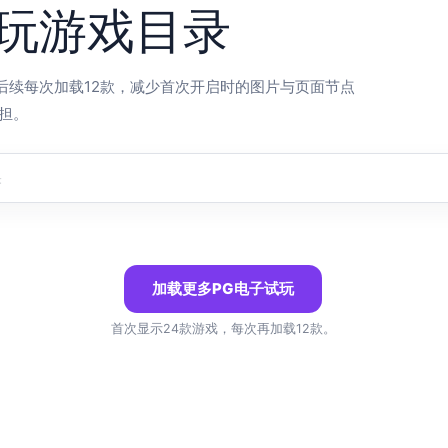
加载更多PG电子试玩
首次显示24款游戏，每次再加载12款。
Soft）
是
免责声明：
● 
首页
，旗下拥有众
本站仅提供游戏资讯整理与试玩入
● 
老虎机教学│PG电子
以精美画面、
口导航，不隶属于任何官方游戏平
● 
平台资讯
球玩家关注。
台或游戏开发商，所有游戏版权与
● 
试
玩中心
游戏资讯整理
商标均归原开发商所有。
● 
辅助工具│VPN下载
品牌试玩专
● 
试玩攻略
TP 知识、
帮助玩家快速