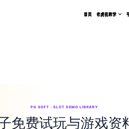
首页
老虎机教学
PG SOFT · SLOT DEMO LIBRARY
电子免费试玩与游戏资
玩模拟器、游戏主题介绍与适合玩家说明， 帮助您先了解画面
与特色玩法， 再选择感兴趣的游戏开始免费试玩。
在地网络环境而无法开启。 如遇连接异常，可先检查浏览器与网络设置，
具说明。