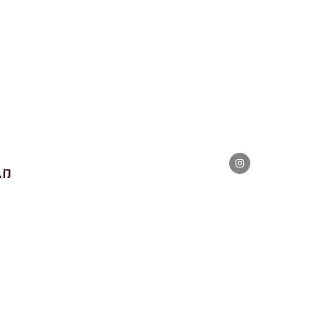
戏版权、商标与相关内容归原开发商所有。