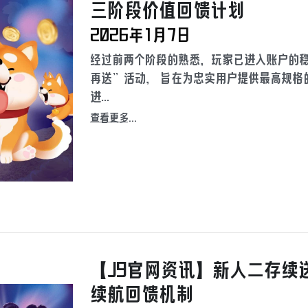
经过前两个阶段的熟悉，玩家已进入账户的稳
再送”活动， 旨在为忠实用户提供最高规格的
进...
查看更多...
【J9官网资讯】新人二存续
续航回馈机制
2026年1月7日
在完成首次入场后，如何通过合理的资金规划