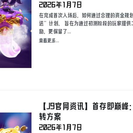
送”计划， 旨在为通过初测阶段的玩家提供
励，更保留了...
查看更多...
【J9官网资讯】首存即巅峰
转方案
2026年1月7日
在评估一个平台的入场福利时，“金额”往往
性的关键。 本篇将详细拆解 J9 官网最受关