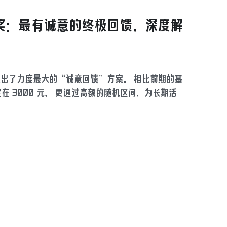
推出了力度最大的“诚意回馈”方案。 相比前期的基
 3000 元， 更通过高额的随机区间，为长期活
金：最高中奖 28888，深度测