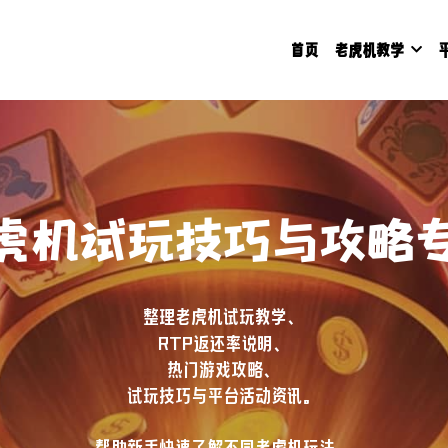
首页
老虎机教学
虎机试玩技巧与攻略
整理老虎机试玩教学、
RTP返还率说明、
热门游戏攻略、
试玩技巧与平台活动资讯。
帮助新手快速了解不同老虎机玩法，