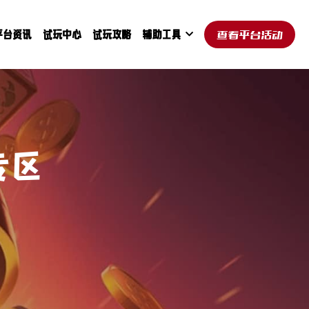
平台资讯
试玩中心
试玩攻略
辅助工具
查看平台活动
专区