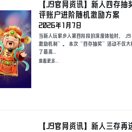
2026年1月7日
当新人玩家步入第四阶段的深度体验时， J
激励机制”。 本次“四存抽奖”活动不仅大
了最高...
查看更多...
【J9官网资讯】新人三存再
三阶段价值回馈计划
2026年1月7日