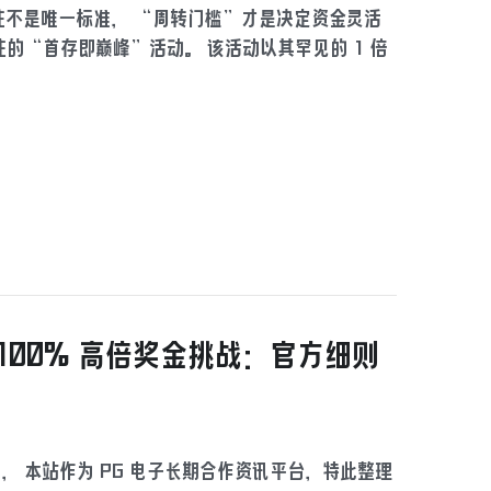
100% 高倍奖金挑战：官方细则
， 本站作为 PG 电子长期合作资讯平台，特此整理
 的比例反馈，适合追求初始资金深度体验的进阶玩