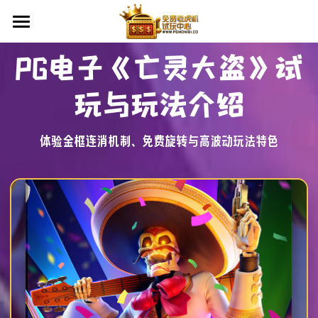
×
博客分类
首页
PG电子《亡灵大盗》试
所有博客分类
老虎机教学
玩与玩法介绍
PG电子
平台资讯
PG电子入门
体验金框连消机制、免费旋转与高波动玩法特色
PG电子优惠活动
老虎机怎么玩
试玩中心
RTP是什么？
试玩攻略
辅助工具
VPN下载
查看平台活动