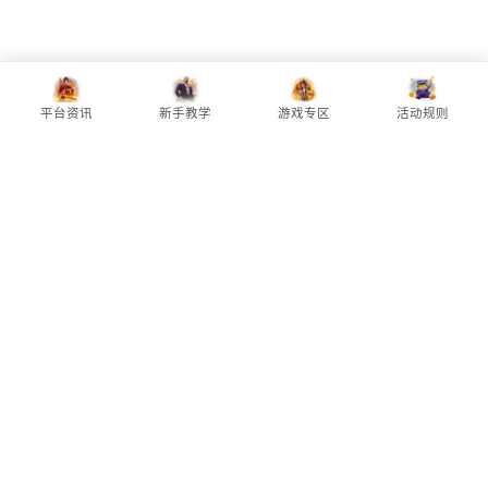
平台推荐
PG试玩
更多电子
PG资讯
平台资讯
新手教学
游戏专区
活动规则
PG电子（Pocket Games Soft）
是全
球知名的电子游戏开发商，旗下拥有众多
老虎机与电子游戏作品，以精美画面、丰
富主题及创新玩法受到全球玩家关注。
本站为第三方老虎机试玩与游戏资讯整理
平台，专注整理热门老虎机品牌试玩专
区、游戏介绍、玩法教学、RTP 知识、
试玩攻略与相关辅助工具，帮助玩家快速
了解不同品牌特色与游戏机制。
目前本站收录 PG电子、PP电子、CQ9电
子、JDB电子、MG电子、FC电子等热门
老虎机品牌试玩专区，并持续新增更多品
牌、游戏试玩、教学文章与攻略内容，提