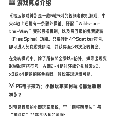
🎰 游戏亮点介绍
《福运象财神》是一款6轮5列的视频老虎机游戏，中
央4轴上还拥有一条额外横轴，搭配“Wilds-on-
the-Way”变形百搭机制，以及高回报的免费旋转
（Free Spins）功能。只要转出4个Scatter符号，
即可进入免费游戏阶段，并获得至少8次免转机会。
在免转模式中，除了所有奖金乘以3倍外，如果出现变
形Wild百搭符号，占满2~4格时还能分别触发x2、
x3或x4倍数的奖金乘数，轻松实现连爆可能。
💡 PG电子技巧：小额玩家如何玩《福运象财
神》？
对预算有限的小额玩家来说，**“调整额度法”
与
“定额法”**都是适合的策略：