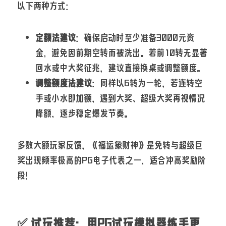
以下两种方式：
定额法建议
：确保启动时至少准备3000元资
金，避免因前期空转而被洗出。若前10转无显著
回水或中大奖征兆，建议直接换桌或调整额度。
调整额度法建议
：同样以6转为一轮，若连转空
手或小水即加额，遇到大奖、超级大奖再视情况
降额，逐步稳定爆发节奏。
多数大额玩家反馈，《福运象财神》是免转与超级巨
奖出现频率极高的PG电子代表之一，适合冲高奖励阶
段！
✅ 试玩推荐：用PG试玩模拟器练手更