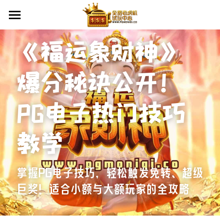
首页
《福运象财神》
老虎机教学
爆分秘诀公开！
平台资讯
PG电子入门
PG电子热门技巧
老虎机怎么玩
试玩中心
RTP是什么？
试玩攻略
教学
辅助工具
掌握PG电子技巧，轻松触发免转、超级
VPN下载
查看平台活动
巨奖！适合小额与大额玩家的全攻略