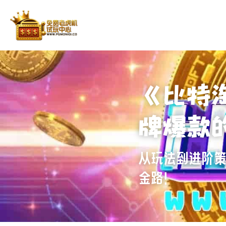
《比特
牌爆款
从玩法到进阶
金路！