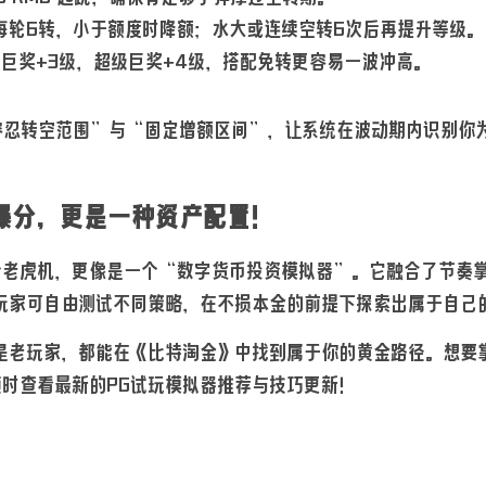
每轮6转，小于额度时降额；水大或连续空转6次后再提升等级。
巨奖+3级，超级巨奖+4级，搭配免转更容易一波冲高。
容忍转空范围”与“固定增额区间”，让系统在波动期内识别你
是爆分，更是一种资产配置！
个老虎机，更像是一个“数字货币投资模拟器”。它融合了节奏
玩家可自由测试不同策略，在不损本金的前提下探索出属于自己
是老玩家，都能在《比特淘金》中找到属于你的黄金路径。想要
时查看最新的PG试玩模拟器推荐与技巧更新！