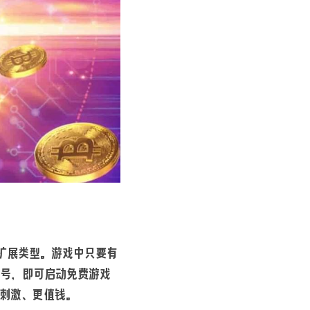
”扩展类型。游戏中只要有 
r符号，即可启动免费游戏
更刺激、更值钱。