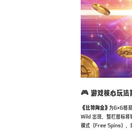
🎮 游戏核心玩法
《比特淘金》
为6×6格
Wild 出现，整栏图标
模式（Free Spin