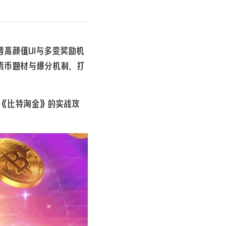
高颜值UI与多变奖励机
货币题材与爆分机制，打
析《比特淘金》的实战攻