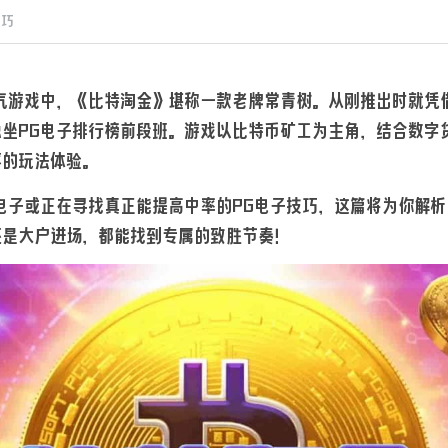
技巧
气游戏中，《比特淘金》堪称一款老牌常青树。从刚推出时就凭借
坐PG电子排行榜前段班。游戏以比特币矿工为主角，结合数字
喜的玩法体验。
电子或正在寻找真正能提高中率的PG电子技巧，这篇将为你解
还是大户进场，都能找到专属的致胜节奏！