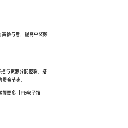
为高参与者，提高中奖频
掌控与资源分配逻辑，搭
的爆金节奏。
掌握更多【PG电子技