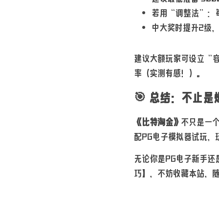
若用“调整法”：
中大奖时提升2级，
建议大额玩家可设立“
率（实测有感！）。
🎯 总结：不止
《比特淘金》
不只是一
配PG电子模拟器试玩，
无论你是PG电子新手还
巧】，不妨收藏本站，随