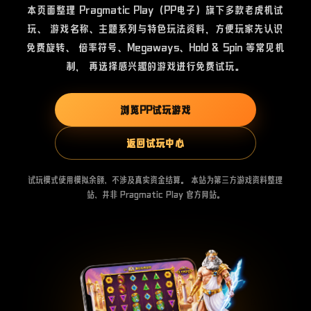
本页面整理 Pragmatic Play（PP电子）旗下多款老虎机试
玩、 游戏名称、主题系列与特色玩法资料，方便玩家先认识
免费旋转、 倍率符号、Megaways、Hold & Spin 等常见机
制， 再选择感兴趣的游戏进行免费试玩。
浏览PP试玩游戏
返回试玩中心
试玩模式使用模拟余额，不涉及真实资金结算。 本站为第三方游戏资料整理
站，并非 Pragmatic Play 官方网站。