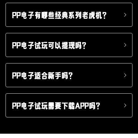
PP电子有哪些经典系列老虎机？
PP电子试玩可以提现吗？
PP电子适合新手吗？
PP电子试玩需要下载APP吗？