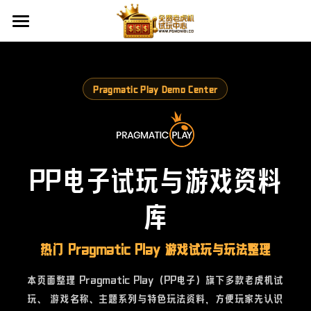
×
博客分类
首页
所有博客分类
老虎机教学
Pragmatic Play Demo Center
PG电子
平台资讯
PG电子入门
PG电子优惠活动
老虎机怎么玩
试玩中心
PP电子试玩与游戏资料
RTP是什么？
试玩攻略
库
辅助工具
VPN下载
热门 Pragmatic Play 游戏试玩与玩法整理
查看平台活动
本页面整理 Pragmatic Play（PP电子）旗下多款老虎机试
玩、 游戏名称、主题系列与特色玩法资料，方便玩家先认识