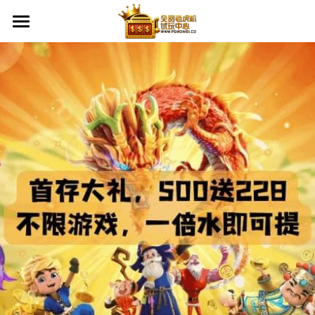
×
博客分类
首页
所有博客分类
老虎机教学
PG电子
平台资讯
PG电子入门
PG电子优惠活动
老虎机怎么玩
试玩中心
RTP是什么？
试玩攻略
辅助工具
VPN下载
查看平台活动