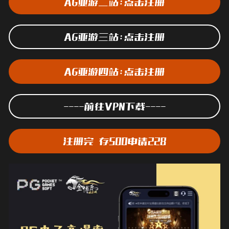
AG亚游二站：点击注册
AG亚游三站：点击注册
AG亚游四站：点击注册
----前往VPN下载----
注册完 存500申请228