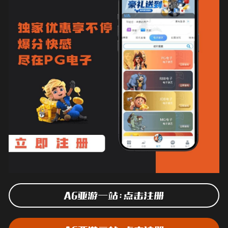
AG亚游一站：点击注册