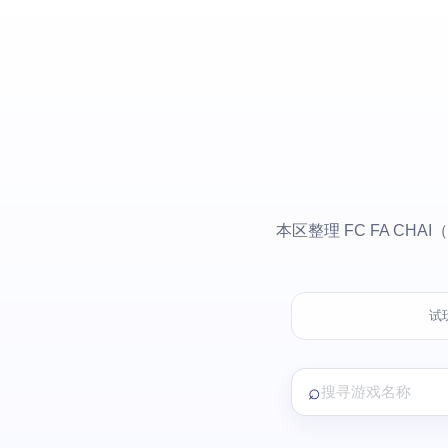
本区整理 FC FA C
试
⌕