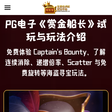
×
博客分类
首页
PG电子《赏金船长》试
所有博客分类
老虎机教学
玩与玩法介绍
PG电子
平台资讯
PG电子入门
免费体验 Captain's Bounty，了解
PG电子优惠活动
老虎机怎么玩
试玩中心
连续消除、递增倍率、Scatter 与免
RTP是什么？
试玩攻略
费旋转等海盗寻宝玩法。
辅助工具
VPN下载
查看平台活动