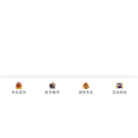
平台推荐
PG试玩
更多电子
PG资讯
平台资讯
新手教学
游戏专区
活动规则
PG电子（Pocket Games Soft）
是全
球知名的电子游戏开发商，旗下拥有众多