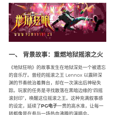
一、 背景故事：重燃地狱摇滚之火
《地狱狂响》的故事发生在地狱深处一个被遗忘
的音乐厅。曾经的摇滚之王 Lennox 以震碎深
渊的节奏统治着舞台，却在一次演出后神秘失
踪。玩家的任务是寻找散落在黑暗边缘的“四摇
滚封印”，唤醒这位摇滚之王。这种充满叙事感
的设定，延续了
PG电子
一贯的高水准，让每一
转都像是在参与一场热血沸腾的演唱会。