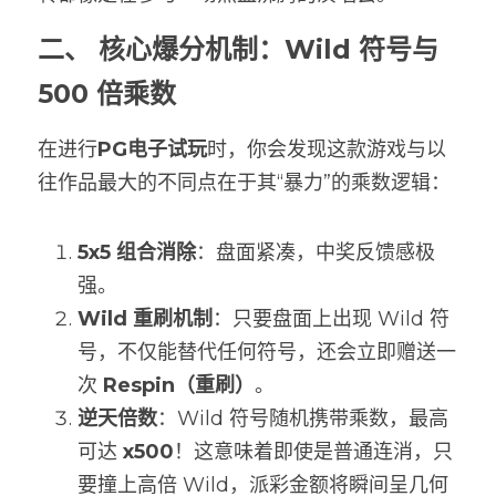
二、 核心爆分机制：Wild 符号与 
500 倍乘数
在进行
PG电子试玩
时，你会发现这款游戏与以
往作品最大的不同点在于其“暴力”的乘数逻辑：
5x5 组合消除
：盘面紧凑，中奖反馈感极
强。
Wild 重刷机制
：只要盘面上出现 Wild 符
号，不仅能替代任何符号，还会立即赠送一
次 
Respin（重刷）
。
逆天倍数
：Wild 符号随机携带乘数，最高
可达 
x500
！这意味着即使是普通连消，只
要撞上高倍 Wild，派彩金额将瞬间呈几何