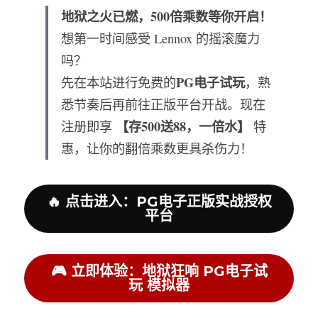
地狱之火已燃，500倍乘数等你开启！
想第一时间感受 Lennox 的摇滚魔力
吗？
PG电子试玩
先在本站进行免费的
，熟
悉节奏后再前往正版平台开战。现在
【存500送88，一倍水】
注册即享 
 特
惠，让你的翻倍乘数更具杀伤力！
🔥 点击进入：PG电子正版实战授权
平台
🎮 立即体验：地狱狂响 PG电子试
玩 模拟器