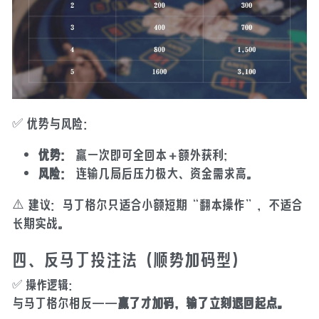
✅ 优势与风险：
优势：
 赢一次即可全回本＋额外获利；
风险：
 连输几局后压力极大、资金需求高。
⚠️ 建议：马丁格尔只适合小额短期“翻本操作”，不适合
长期实战。
四、反马丁投注法（顺势加码型）
✅ 操作逻辑：
与马丁格尔相反——
赢了才加码，输了立刻退回起点。