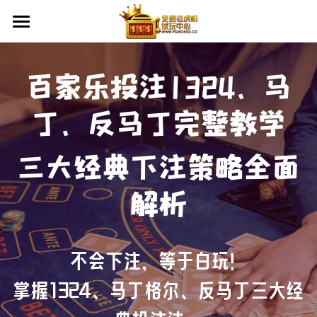
×
博客分类
首页
百家乐投注1324、马
所有博客分类
老虎机教学
丁、反马丁完整教学
PG电子
平台资讯
PG电子入门
PG电子优惠活动
老虎机怎么玩
试玩中心
三大经典下注策略全面
RTP是什么？
试玩攻略
解析
辅助工具
VPN下载
不会下注，等于白玩！
查看平台活动
掌握1324、马丁格尔、反马丁三大经