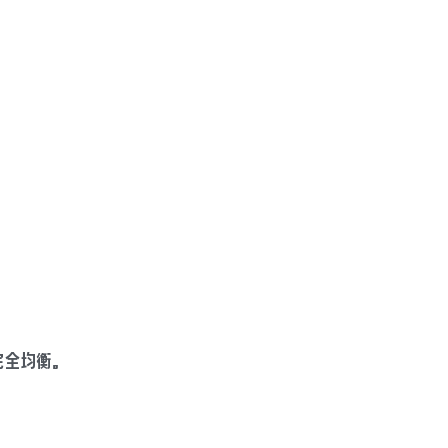
完全均衡。