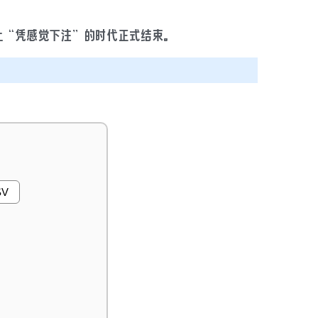
让“凭感觉下注”的时代正式结束。
SV