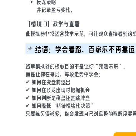
反龙策略
并记录盈亏变化。
【情境 3】教学与直播
此模拟器非常适合教学示范，可让观众直接看到路
📌 
结语：学会看路，百家乐不再靠运
路单模拟器的核心目的不是让你“预测未来”，
而是让你在每局、每段走势中学会：
✔ 如何在变盘前退出
✔ 如何在长龙出现时把握机会
✔ 如何判断是稳盘还是跳牌盘
✔ 如何降低“赌徒情绪化决策”
只要练习得够多，你会发现自己对盘势的敏感度显