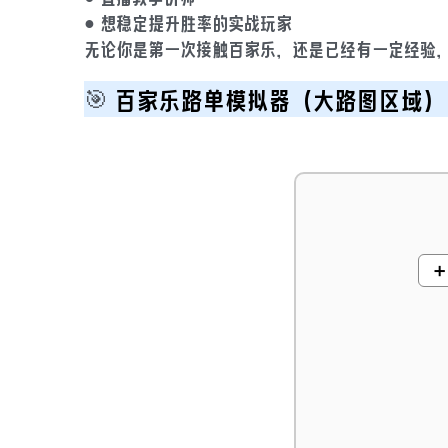
● 想稳定提升胜率的实战玩家
无论你是第一次接触百家乐，还是已经有一定经验
🎯 
百家乐路单模拟器（大路图区域）
➕