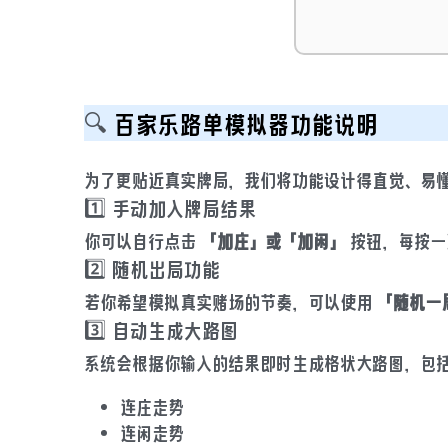
🔍 
百家乐路单模拟器功能说明
为了更贴近真实牌局，我们将功能设计得直觉、易
1️⃣ 手动加入牌局结果
你可以自行点击 
「加庄」或「加闲」
 按钮，每按
2️⃣ 随机出局功能
若你希望模拟真实赌场的节奏，可以使用 
「随机一
3️⃣ 自动生成大路图
系统会根据你输入的结果即时生成格状大路图，包
连庄走势
连闲走势