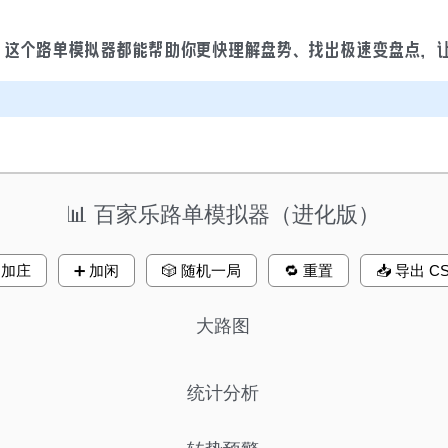
，这个路单模拟器都能帮助你更快理解盘势、找出极速变盘点，
📊 百家乐路单模拟器（进化版）
 加庄
➕ 加闲
🎲 随机一局
🔁 重置
📥 导出 C
大路图
统计分析