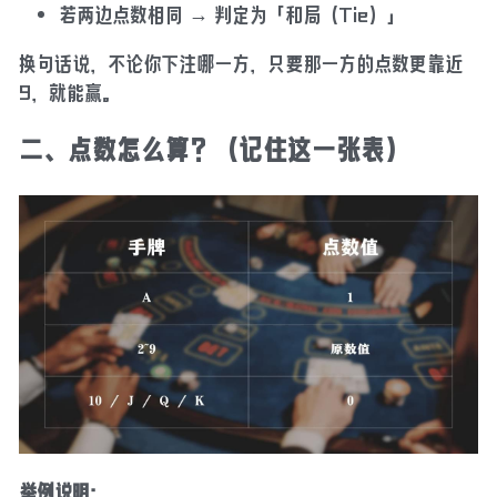
若两边点数相同 → 判定为「和局（Tie）」
换句话说，不论你下注哪一方，只要那一方的点数更靠近
9，就能赢。
二、点数怎么算？（记住这一张表）
举例说明：