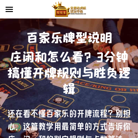
×
博客分类
首页
百家乐牌型说明
所有博客分类
老虎机教学
PG电子
平台资讯
PG电子入门
庄闲和怎么看？3分钟
PG电子优惠活动
老虎机怎么玩
试玩中心
搞懂开牌规则与胜负逻
RTP是什么？
试玩攻略
辑
辅助工具
VPN下载
还在看不懂百家乐的开牌流程？别担
查看平台活动
心，这篇教学用最简单的方式告诉你