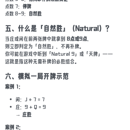
点数 7：
停牌
点数 8~9：
自然胜
五、什么是「自然胜」（Natural）？
当庄或闲在前两张牌中就拿到 
8点或9点
，
则立即判定为「自然胜」，不再补牌。
你可能在游戏中听到「Natural 9」或「天牌」——
这就是指这种无需补牌的必胜组合。
六、模拟一局开牌示范
案例 1：
闲：J + 7 = 7
庄：9 + Q = 9
→ 
庄胜
案例 2：