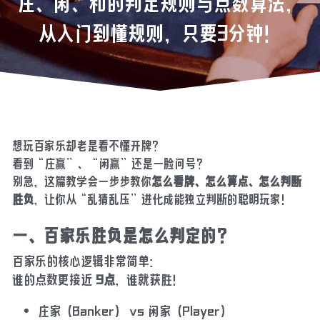
庄、闲、和的判定规则与点数算法，
从入门到懂规则，只要3分钟！
想玩百家乐却老是看不懂开牌？
看到“庄赢”、“闲赢”还是一脸问号？
别急，这篇教学会一步步教你
怎么看牌、怎么算点、怎么判断
胜负
，让你从“乱猜乱压”进化成能独立判断的聪明玩家！
一、百家乐胜负是怎么判定的？
百家乐的核心逻辑非常简单：
谁的点数更接近 
9点
，谁就获胜！
庄家（Banker） vs 闲家（Player）