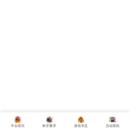
平台推荐
PG试玩
更多电子
PG资讯
平台资讯
新手教学
游戏专区
活动规则