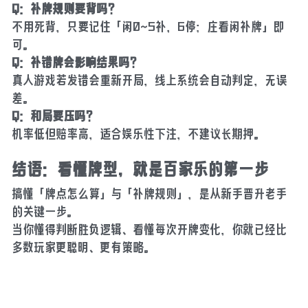
Q：补牌规则要背吗？
不用死背，只要记住「闲0~5补，6停；庄看闲补牌」即
可。
Q：补错牌会影响结果吗？
真人游戏若发错会重新开局，线上系统会自动判定，无误
差。
Q：和局要压吗？
机率低但赔率高，适合娱乐性下注，不建议长期押。
结语：看懂牌型，就是百家乐的第一步
搞懂「牌点怎么算」与「补牌规则」，是从新手晋升老手
的关键一步。
当你懂得判断胜负逻辑、看懂每次开牌变化，你就已经比
多数玩家更聪明、更有策略。