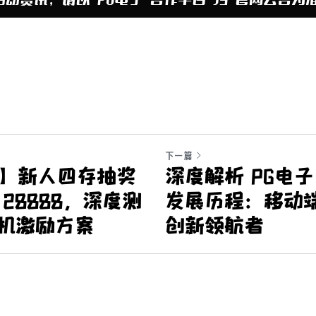
下一篇
讯】新人四存抽奖
深度解析 PG电子（
28888，深度测
发展历程：移动
机激励方案
创新领航者