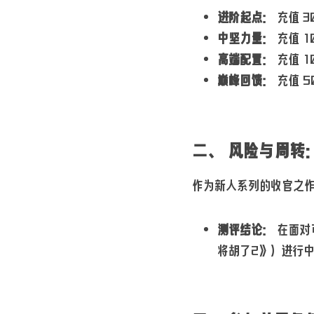
进阶起点：
 充值 3
中坚力量：
 充值 
高端配置：
 充值 1
巅峰回馈：
 充值 
二、 风险与周转
作为新人系列的收官之作
测评结论：
 在面
将胡了2》）进行