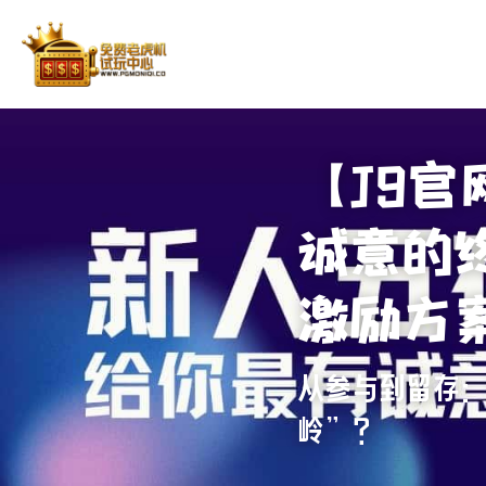
【J9
诚意的
激励方
从参与到留存：
岭”？