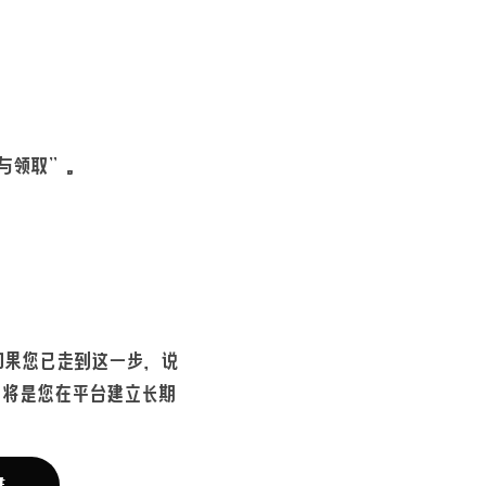
与领取”。
如果您已走到这一步，说
性，将是您在平台建立长期
准。