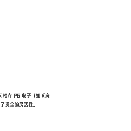
习惯在 
PG 电子
（如《麻
保了资金的灵活性。