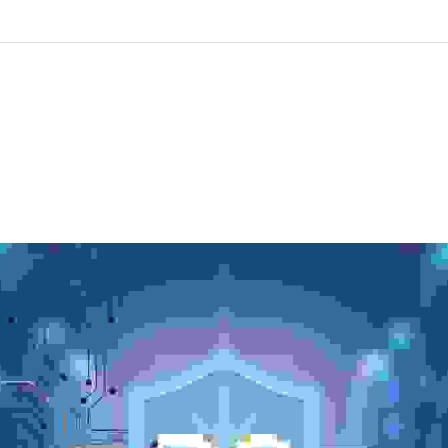
的重要性：拒绝黑箱操作
平与公信力是玩家的核心诉求。然而，市场上存在部分非
像接口”，试图规避官方的 
RNG（随机数生成器）
 监督
公平基础上，学会自主验证接口的正当性至关重要。