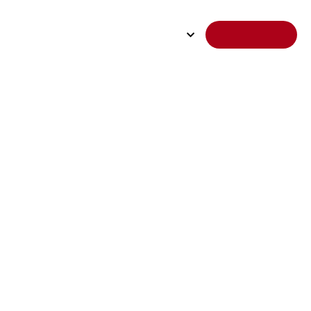
资讯
试玩中心
试玩攻略
辅助工具
查看平台活动
南：如
？
权益