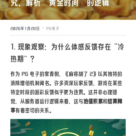
究，解析“黄金时间”的逻辑
·
2026年1月28日
PG电子
1. 现象观察：为什么体感反馈存在“冷
热期”？
作为 PG 电子的常青树，《麻将胡了 2》以其独特的
消除增倍机制闻名。许多资深玩家反馈，游戏在某些
特定时段的派彩反馈似乎更为连贯。这并非心理错
觉，从服务器运行逻辑来看，这与
池值积累
和
结算频
率
有着密切的关系。