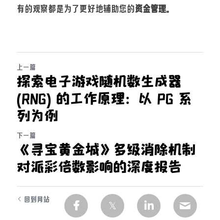
有的观察都是为了更好地辅助您的
资金管理
。
上一篇
探索电子游戏随机数生成器
(RNG) 的工作原理：以 PG 系
列为例
下一篇
《寻宝黄金城》多级消除机制
对派彩倍数影响的深度报告
回到网站