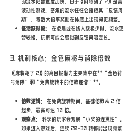
的流水更替速度加快。由于《麻将胡了 2》是高
波动性游戏，密集的流水往往会缩短其“反馈周
期”，导致大倍率奖励在体感上出现得更频繁。
低活跃时段：
 在凌晨或在线人数极少时，流水更
替较慢，玩家可能会感觉到反馈间隔变长。
3. 机制核心：金色麻将与消除倍数
《麻将胡了 2》的高回报潜力主要集中在**“金色符
号消除”
和
“免费旋转中的倍数递增”**。
倍数逻辑：
 在免费旋转期间，基础倍数从 2 倍
起步，最高可达 10 倍。
观察点：
 科学的玩家会观察“小奖的连贯性”。
如果进入游戏后，连续 20-30 转都能出现频繁