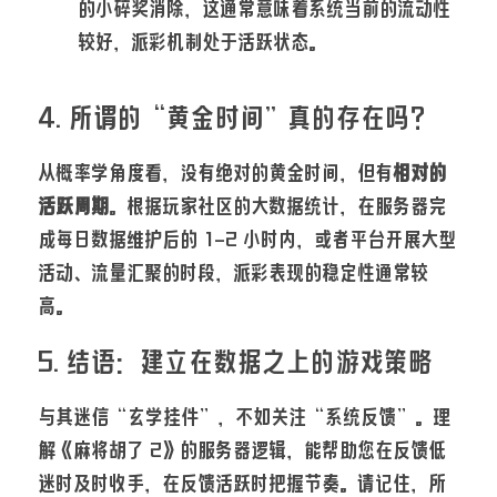
的小碎奖消除，这通常意味着系统当前的流动性
较好，派彩机制处于活跃状态。
4. 所谓的“黄金时间”真的存在吗？
从概率学角度看，没有绝对的黄金时间，但有
相对的
活跃周期
。根据玩家社区的大数据统计，在服务器完
成每日数据维护后的 1-2 小时内，或者平台开展大型
活动、流量汇聚的时段，派彩表现的稳定性通常较
高。
5. 结语：建立在数据之上的游戏策略
与其迷信“玄学挂件”，不如关注“系统反馈”。理
解《麻将胡了 2》的服务器逻辑，能帮助您在反馈低
迷时及时收手，在反馈活跃时把握节奏。请记住，所