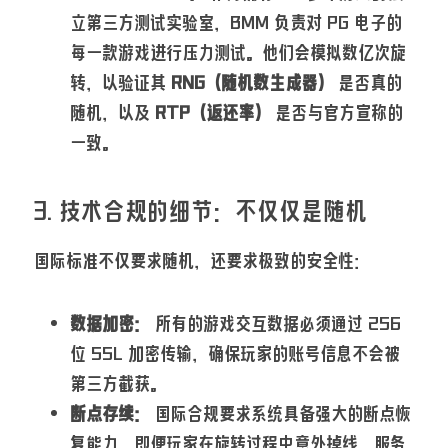
立第三方测试实验室，BMM 负责对 PG 电子的
每一款游戏进行压力测试。他们会模拟数亿次旋
转，以验证其 
RNG（随机数生成器）
 是否真的
随机，以及 
RTP（返还率）
 是否与官方宣称的
一致。
3. 技术合规的细节：不仅仅是随机
国际标准不仅要求随机，还要求极致的安全性：
数据加密：
 所有的游戏交互数据必须通过 256 
位 SSL 加密传输，确保玩家的账号信息不会被
第三方截获。
断点存续：
 国际合规要求系统具备强大的断点恢
复能力。即便玩家在旋转过程中意外掉线，服务