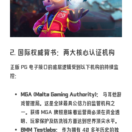
2. 国际权威背书：两大核心认证机构
正版 PG 电子接口的底层逻辑受到以下机构的持续监
控：
MGA (Malta Gaming Authority)：
 马耳他游
戏管理局。这是全球最具公信力的监管机构之
一。获得 MGA 牌照意味着运营商必须在资金透
明、玩家保护及防洗钱方面达到世界顶尖水平。
BMM Testlabs：
 作为拥有 40 多年历史的独