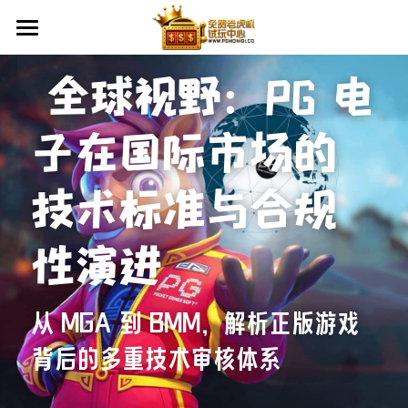
首页
 全球视野：PG 电
老虎机教学
子在国际市场的
平台资讯
PG电子入门
技术标准与合规
老虎机怎么玩
试玩中心
RTP是什么？
试玩攻略
性演进
辅助工具
从 MGA 到 BMM，解析正版游戏
VPN下载
查看平台活动
背后的多重技术审核体系