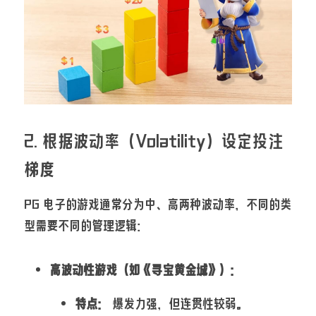
2. 根据波动率（Volatility）设定投注
梯度
PG 电子的游戏通常分为中、高两种波动率，不同的类
型需要不同的管理逻辑：
高波动性游戏（如《寻宝黄金城》）：
特点：
 爆发力强，但连贯性较弱。