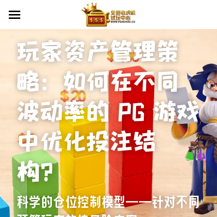
首页
玩家资产管理策
老虎机教学
略：如何在不同
平台资讯
PG电子入门
波动率的 PG 游戏
老虎机怎么玩
试玩中心
RTP是什么？
试玩攻略
中优化投注结
辅助工具
构？
VPN下载
查看平台活动
科学的仓位控制模型——针对不同